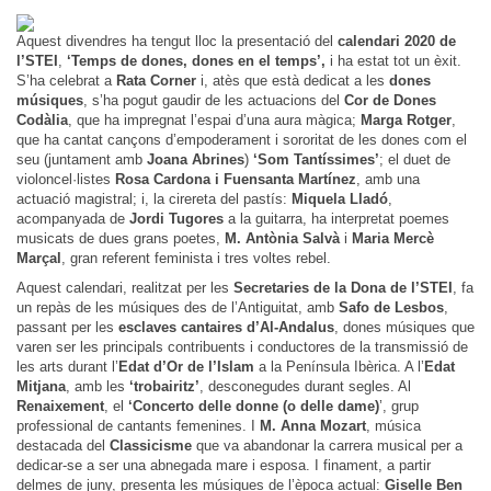
Aquest divendres ha tengut lloc la presentació del
calendari 2020 de
l’STEI
,
‘Temps de dones, dones en el temps’,
i ha estat tot un èxit.
S’ha celebrat a
Rata Corner
i, atès que està dedicat a les
dones
músiques
, s’ha pogut gaudir de les actuacions del
Cor de Dones
Codàlia
, que ha impregnat l’espai d’una aura màgica;
Marga Rotger
,
que ha cantat cançons d’empoderament i sororitat de les dones com el
seu (juntament amb
Joana Abrines
)
‘Som Tantíssimes’
; el duet de
violoncel·listes
Rosa Cardona i Fuensanta Martínez
, amb una
actuació magistral; i, la cirereta del pastís:
Miquela Lladó
,
acompanyada de
Jordi Tugores
a la guitarra, ha interpretat poemes
musicats de dues grans poetes,
M. Antònia Salvà
i
Maria Mercè
Marçal
, gran referent feminista i tres voltes rebel.
Aquest calendari, realitzat per les
Secretaries de la Dona de l’STEI
, fa
un repàs de les músiques des de l’Antiguitat, amb
Safo de Lesbos
,
passant per les
esclaves cantaires d’Al-Andalus
, dones músiques que
varen ser les principals contribuents i conductores de la transmissió de
les arts durant l’
Edat d’Or de l’Islam
a la Península Ibèrica. A l’
Edat
Mitjana
, amb les
‘trobairitz’
, desconegudes durant segles. Al
Renaixement
, el
‘Concerto delle donne (o delle dame)
’, grup
professional de cantants femenines. I
M. Anna Mozart
, música
destacada del
Classicisme
que va abandonar la carrera musical per a
dedicar-se a ser una abnegada mare i esposa. I finament, a partir
delmes de juny, presenta les músiques de l’època actual:
Giselle Ben