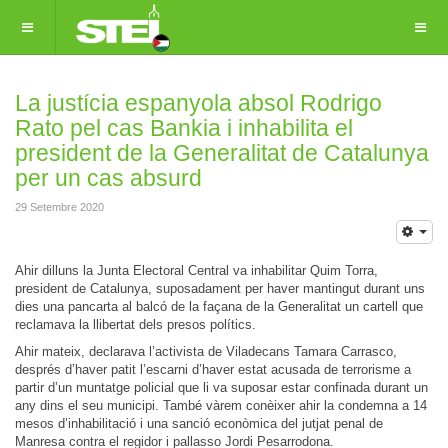
La justícia espanyola absol Rodrigo
Rato pel cas Bankia i inhabilita el
president de la Generalitat de Catalunya
per un cas absurd
29 Setembre 2020
Ahir dilluns la Junta Electoral Central va inhabilitar Quim Torra,
president de Catalunya, suposadament per haver mantingut durant uns
dies una pancarta al balcó de la façana de la Generalitat un cartell que
reclamava la llibertat dels presos polítics.
Ahir mateix, declarava l’activista de Viladecans Tamara Carrasco,
després d’haver patit l’escarni d’haver estat acusada de terrorisme a
partir d’un muntatge policial que li va suposar estar confinada durant un
any dins el seu municipi. També vàrem conèixer ahir la condemna a 14
mesos d’inhabilitació i una sanció econòmica del jutjat penal de
Manresa contra el regidor i pallasso Jordi Pesarrodona.