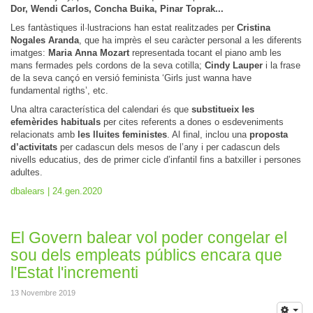
Dor, Wendi Carlos, Concha Buika, Pinar Toprak...
Les fantàstiques il·lustracions han estat realitzades per
Cristina
Nogales Aranda
, que ha imprès el seu caràcter personal a les diferents
imatges:
Maria Anna Mozart
representada tocant el piano amb les
mans fermades pels cordons de la seva cotilla;
Cindy Lauper
i la frase
de la seva cançó en versió feminista ‘Girls just wanna have
fundamental rigths’, etc.
Una altra característica del calendari és que
substitueix les
efemèrides habituals
per cites referents a dones o esdeveniments
relacionats amb
les lluites feministes
. Al final, inclou una
proposta
d’activitats
per cadascun dels mesos de l’any i per cadascun dels
nivells educatius, des de primer cicle d’infantil fins a batxiller i persones
adultes.
dbalears | 24.gen.2020
El Govern balear vol poder congelar el
sou dels empleats públics encara que
l'Estat l'incrementi
13 Novembre 2019