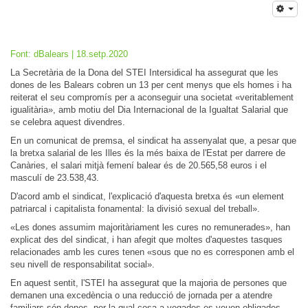
Font: dBalears | 18.setp.2020
La Secretària de la Dona del STEI Intersidical ha assegurat que les
dones de les Balears cobren un 13 per cent menys que els homes i ha
reiterat el seu compromís per a aconseguir una societat «veritablement
igualitària», amb motiu del Dia Internacional de la Igualtat Salarial que
se celebra aquest divendres.
En un comunicat de premsa, el sindicat ha assenyalat que, a pesar que
la bretxa salarial de les Illes és la més baixa de l'Estat per darrere de
Canàries, el salari mitjà femení balear és de 20.565,58 euros i el
masculí de 23.538,43.
D'acord amb el sindicat, l'explicació d'aquesta bretxa és «un element
patriarcal i capitalista fonamental: la divisió sexual del treball».
«Les dones assumim majoritàriament les cures no remunerades», han
explicat des del sindicat, i han afegit que moltes d'aquestes tasques
relacionades amb les cures tenen «sous que no es corresponen amb el
seu nivell de responsabilitat social».
En aquest sentit, l'STEI ha assegurat que la majoria de persones que
demanen una excedència o una reducció de jornada per a atendre
familiars són dones, per la qual cosa a vegades es veuen obligades