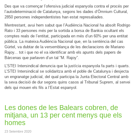
Des que va començar l’ofensiva judicial espanyola contra el procés per
l’autodeterminació de Catalunya, segons les dades d’Òmnium Cultural,
2850 persones independentistes han estat represaliades.
Mentrestant, avui hem sabut que l’Audiència Nacional ha absolt Rodrigo
Rato i 33 persones més per la sortida a borsa de Bankia ocultant els
comptes reals de l’entitat, participada en més d’un 60% per una entitat
pública. La mateixa Audiència Nacional que, en la sentència del cas
Gürtel, va dubtar de la versemblança de les declaracions de Mariano
Rajoy... tot i que no el va identificar amb els apunts dels papers de
Bárcenas que parlaven d’un tal “M. Rajoy”.
L’STEI Intersindical denuncia que la justícia espanyola fa parts i quarts.
L’STEI Intersindical se solidaritza amb el poble de Catalunya i desjecta
un engranatge judicial, del qual participa la Junta Electoral Central amb
la seva decisió de dur segons quins casos al Tribunal Suprem, al servei
dels qui mouen els fils a l’Estat espanyol.
Les dones de les Balears cobren, de
mitjana, un 13 per cent menys que els
homes
23 Setembre 2020