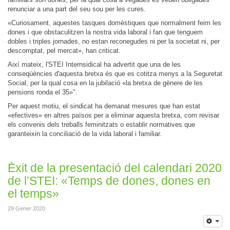
renunciar a una part del seu sou per les cures.
«Curiosament, aquestes tasques domèstiques que normalment feim les
dones i que obstaculitzen la nostra vida laboral i fan que tenguem
dobles i triples jornades, no estan reconegudes ni per la societat ni, per
descomptat, pel mercat», han criticat.
Així mateix, l'STEI Internsidical ha advertit que una de les
conseqüències d'aquesta bretxa és que es cotitza menys a la Seguretat
Social, per la qual cosa en la jubilació «la bretxa de gènere de les
pensions ronda el 35»".
Per aquest motiu, el sindicat ha demanat mesures que han estat
«efectives» en altres països per a eliminar aquesta bretxa, com revisar
els convenis dels treballs feminitzats o establir normatives que
garanteixin la conciliació de la vida laboral i familiar.
Èxit de la presentació del calendari 2020
de l’STEI: «Temps de dones, dones en
el temps»
29 Gener 2020