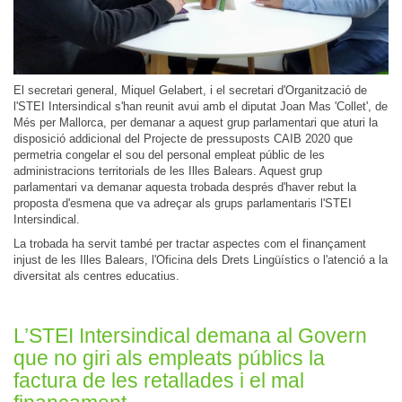
El secretari general, Miquel Gelabert, i el secretari d'Organització de
l'STEI Intersindical s'han reunit avui amb el diputat Joan Mas 'Collet', de
Més per Mallorca, per demanar a aquest grup parlamentari que aturi la
disposició addicional del Projecte de pressuposts CAIB 2020 que
permetria congelar el sou del personal empleat públic de les
administracions territorials de les Illes Balears. Aquest grup
parlamentari va demanar aquesta trobada després d'haver rebut la
proposta d'esmena que va adreçar als grups parlamentaris l'STEI
Intersindical.
La trobada ha servit també per tractar aspectes com el finançament
injust de les Illes Balears, l'Oficina dels Drets Lingüístics o l'atenció a la
diversitat als centres educatius.
L’STEI Intersindical demana al Govern
que no giri als empleats públics la
factura de les retallades i el mal