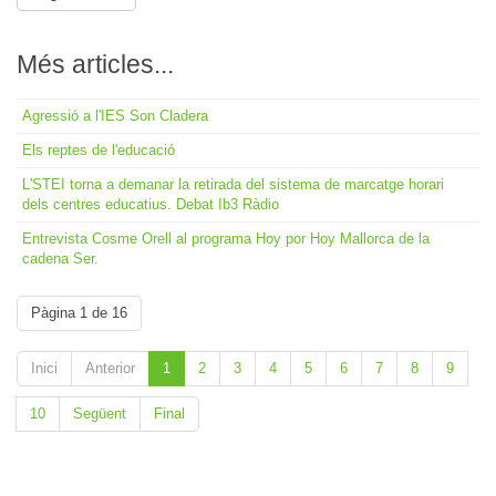
Més articles...
Agressió a l'IES Son Cladera
Els reptes de l'educació
L'STEI torna a demanar la retirada del sistema de marcatge horari
dels centres educatius. Debat Ib3 Ràdio
Entrevista Cosme Orell al programa Hoy por Hoy Mallorca de la
cadena Ser.
Pàgina 1 de 16
Inici
Anterior
1
2
3
4
5
6
7
8
9
10
Següent
Final